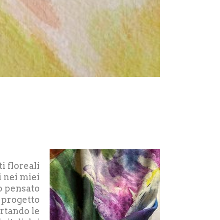
i floreali
 nei miei
ho pensato
 progetto
ortando le