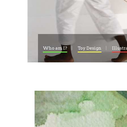
Who am I?
Toy Design
Illustr