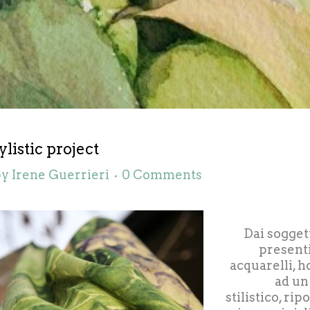
ylistic project
by
Irene Guerrieri
0 Comments
Dai soggett
presenti
acquarelli, 
ad un
stilistico, rip