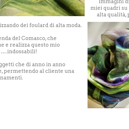
immagini di
miei quadri su 
alta qualità,
lizzando dei foulard di alta moda.
enda del Comasco, che
e e realizza questo mio
 ….indossabili!
ggetti che di anno in anno
e, permettendo al cliente una
binamenti.