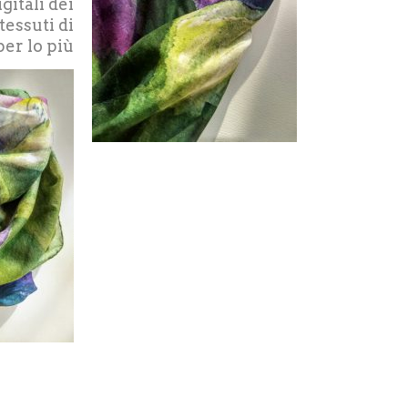
gitali dei
tessuti di
 per lo più